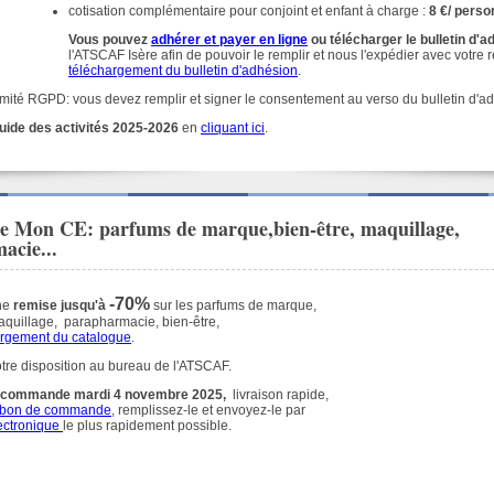
cotisation complémentaire pour conjoint et enfant à charge :
8 €/ pers
Vous pouvez
adhérer et payer en ligne
ou télécharger le bulletin d'
l'ATSCAF Isère afin de pouvoir le remplir et nous l'expédier avec votre 
téléchargement du bulletin d'adhésion
.
mité RGPD: vous devez remplir et signer le consentement au verso du bulletin d'a
uide des activités 2025-2026
en
cliquant ici
.
e Mon CE: parfums de marque,bien-être, maquillage,
acie...
-70%
ne
remise jusqu'à
sur les parfums de marque,
quillage, parapharmacie, bien-être,
argement du catalogue
.
tre disposition au bureau de l'ATSCAF.
de commande mardi 4 novembre 2025,
livraison rapide,
 bon de commande
, remplissez-le et envoyez-le par
ectronique
le plus rapidement possible
.