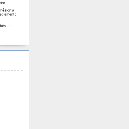
onne
adhésion
à
règlement :
dhésion.