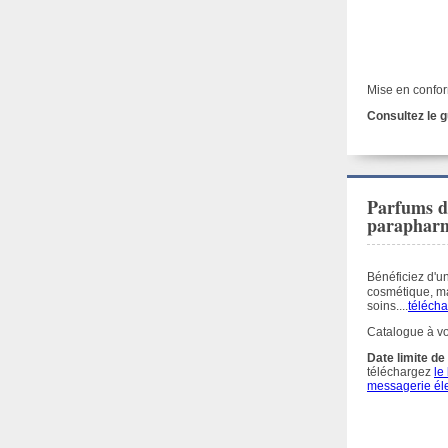
Mise en confor
Consultez le g
Parfums d
parapharm
Bénéficiez d'u
cosmétique, ma
soins....
téléch
Catalogue à vo
Date limite 
téléchargez
le
messagerie él