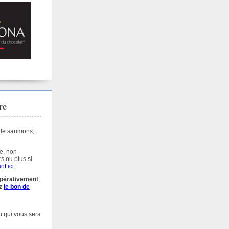
re
de saumons,
de, non
s ou plus si
nt ici
.
mpérativement
,
ez
le bon de
on qui vous sera