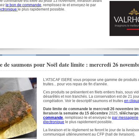
 de commande est fixée au jeudi 13 novembre, livraison avant
rgez
le bon de commande
, remplissez-le et envoyez-le par
ectronique
le plus rapidement possible
.
de saumons pour Noël date limite : mercredi 26 novemb
L'ATSCAF ISERE vous propose une gamme de produits 
truites... pour vos repas de fin d'année.
Ces produits se présentent en filets entiers frais, sous vi
désarêtés et non tranchés. La conservation est de 21 jour
congélation. Voir le descriptif saumons et truites
en cliqua
Date limite de commande le mercredi 26 novembre i
livraison la semaine du 15 décembre
2025,
télécharg
commande
, remplissez-le et envoyez-le
par messagerie
électronique
le plus rapidement possible.
La livraison et le règlement se feront le jour de la livrais
communiqué ultérieurement au CFP (hall de livraison).