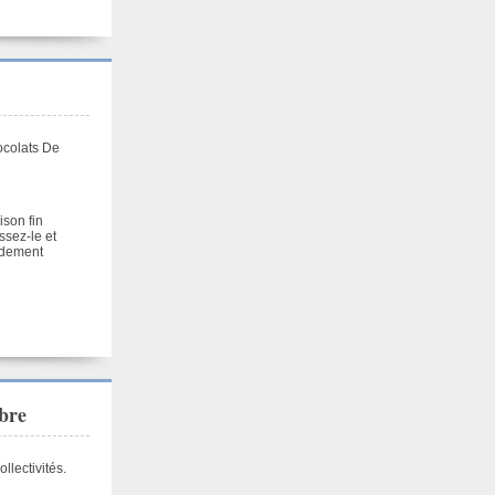
ocolats De
ison fin
ssez-le et
idement
bre
llectivités.