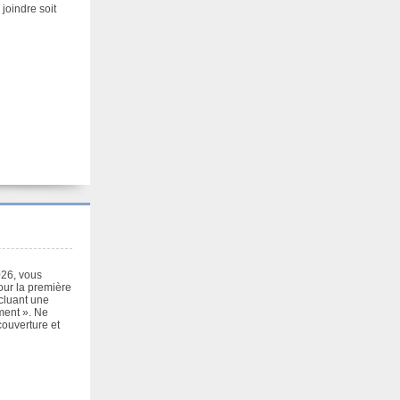
joindre soit
026, vous
our la première
cluant une
ement ». Ne
couverture et