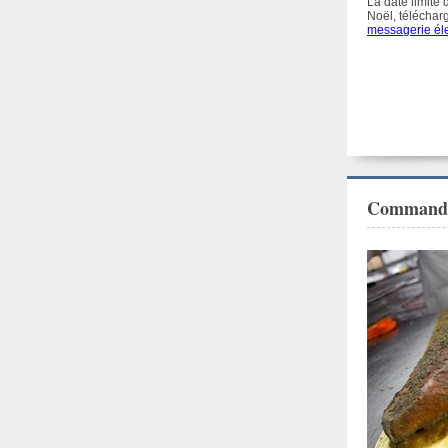
La date limite
Noël, télécha
messagerie él
Commande 