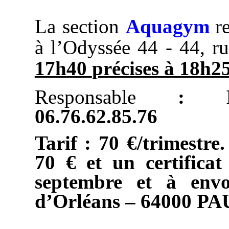
La section
A
quagym
r
à l’Odyssée 44 -
44
, r
17h
40
précises à 18h2
Res
pon
sable
: Mari
06.76.62.85.76
Tarif : 70 €/trimestre
70 €
et un certifica
septembre
et à env
d’Orléans – 64000 PA