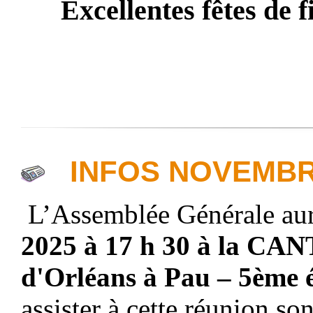
Excellentes fêtes de f
INFOS NOVEMBR
L
’Assemblée Générale aur
202
5
à 17 h
30
à la CAN
d'Orléans à Pau – 5ème 
assister à cette réunion so