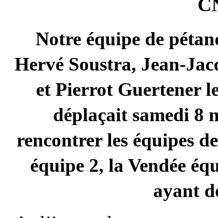
CN
Notre équipe de péta
H
ervé Soustra, Jean-Ja
et Pierrot Guertener
l
dépla
çait
samedi 8 
rencontrer les équipes 
équipe 2, la Vendée éq
ayant dé