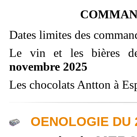
COMMAN
Date
s
limite
s
de
s
comman
Le vin et les bières 
novembre 202
5
Les chocolats Antton à Esp
OENOLOGIE DU 