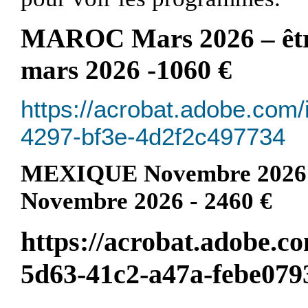
M
ARO
C
Mars 2026 –
êt
-
1060 €
mars 2026
https://acrobat.adobe.com/
4297-bf3e-4d2f2c497734
MEXIQUE Novembre 2026 – d
Novembre 2
026 - 2460 €
https://acrobat.adobe.c
5d63-41c2-a47a-febe079