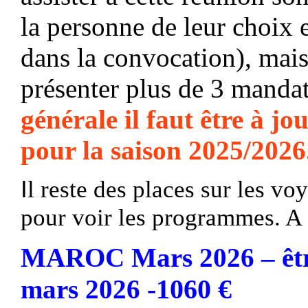
la personne de leur choix e
dans la convocation), mai
présenter plus de 3 manda
générale il faut ê
tre
à jou
pour la saison 202
5
/202
6
I
l reste des places sur les vo
pour voir les programmes.
A
M
ARO
C
Mars 2026 –
êt
-
1060 €
mars 2026