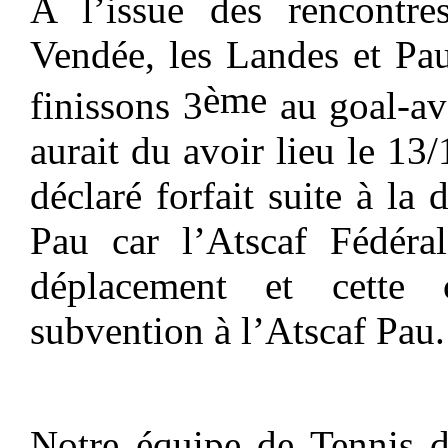
A l’issue des rencontre
Vendée,
les L
andes
et Pa
ème
finissons 3
au goal-av
aura
it du avoir
lieu le 13
déclaré forfait suite
à
la 
Pau
car l
’Atscaf
F
édéra
déplacement et cette 
subvention à l’Atscaf Pau.
Notre équipe de Tennis 