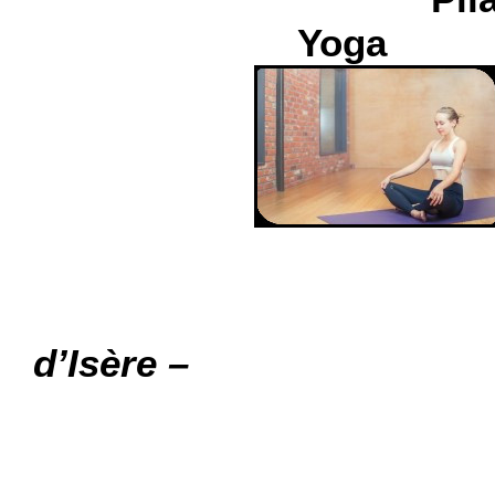
Yoga
.
d’Isère
–