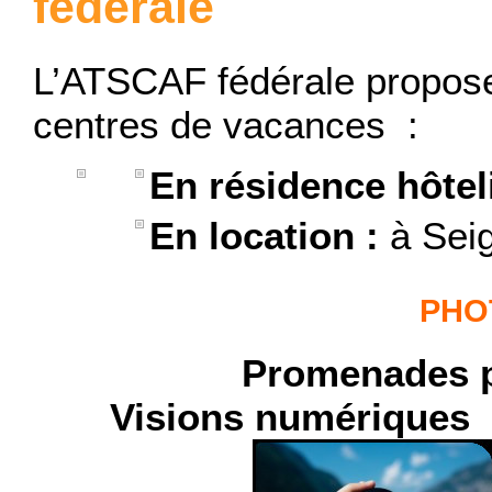
fédérale
L’ATSCAF fédérale propose
centres de vacances :
En résidence hôtel
En location :
à Sei
PHO
Promenades phot
Visions numé