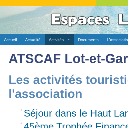
Accueil
Actualité
Activités
Documents
L'associati
ATSCAF Lot-et-Ga
Les activités tourist
l'association
Séjour dans le Haut La
45ème Trophée Finance