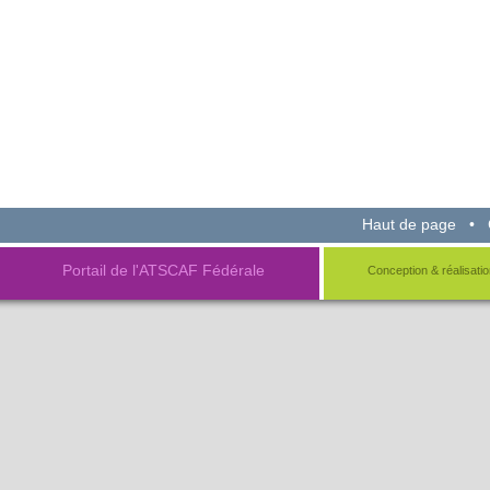
Haut de page
•
Portail de l'ATSCAF Fédérale
Conception & réalisatio