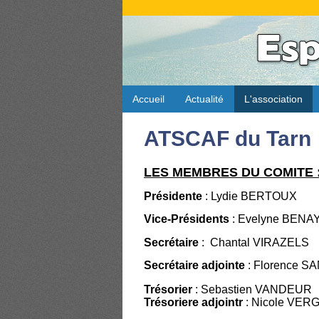
Accueil
Actualité
L'association
ATSCAF du Tarn
LES MEMBRES DU COMITE 
Présidente
: Lydie BERTOUX
Vice-Présidents
: Evelyne BENA
Secrétaire
: Chantal VIRAZELS
Secrétaire adjointe
: Florence 
Trésorier
: Sebastien VANDEUR
Trésoriere adjointr
:
Nicole VER