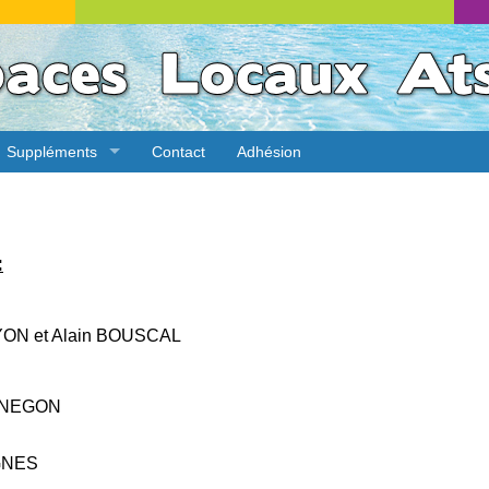
Suppléments
Contact
Adhésion
:
YON et Alain BOUSCAL
SANEGON
GNES