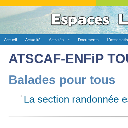
Accueil
Actualité
Activités
Documents
L'associati
ATSCAF-ENFiP T
Balades pour tous
La section randonnée e