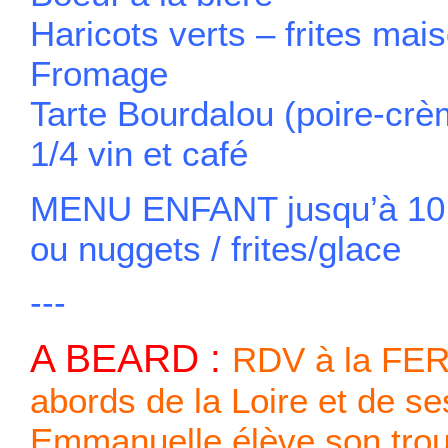
Haricots verts – frites mai
Fromage
Tarte Bourdalou (poire-cr
1/4 vin et café
MENU ENFANT jusqu’à 10 a
ou nuggets / frites/glace
---
A BEARD :
RDV à la FER
abords de la Loire et de s
Emmanuelle élève son tro