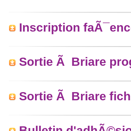
Inscription faÃ¯enc
Sortie Ã Briare p
Sortie Ã Briare fich
Bulletin d'adhÃ©si