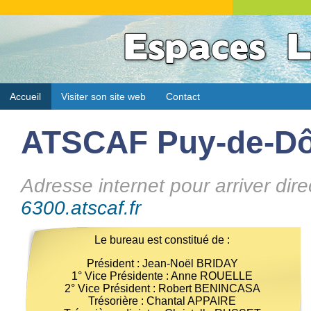
Accueil
Visiter son site web
Contact
ATSCAF Puy-de-D
Adresse internet pour arriver dire
6300.atscaf.fr
Le bureau est constitué de :
Président : Jean-Noël BRIDAY
1° Vice Présidente : Anne ROUELLE
2° Vice Président : Robert BENINCASA
Trésorière : Chantal APPAIRE