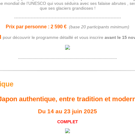
oine mondial de l’UNESCO qui vous séduira avec ses falaise abrutes , ses
que ses glaciers grandioses !
-----------------------------------------------------------------------
Prix par personne :
2 590 €
(base 20 participants minimum)
I
pour découvrir le programme détaillé et vous inscrire
avant le 15 no
..................................................................................
ique
 Japon authentique, entre tradition et modern
Du 14 au 23 juin 2025
COMPLET