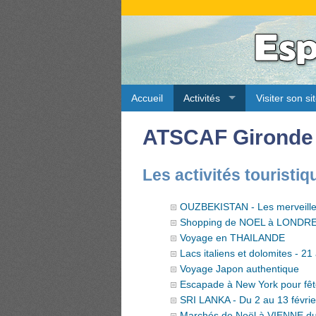
Accueil
Activités
Visiter son si
ATSCAF Gironde
Les activités touristiq
OUZBEKISTAN - Les merveilles
Shopping de NOEL à LONDR
Voyage en THAILANDE
Lacs italiens et dolomites - 
Voyage Japon authentique
Escapade à New York pour fêter
SRI LANKA - Du 2 au 13 févri
Marchés de Noël à VIENNE d