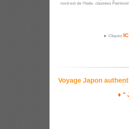
nord-est de l’Italie, classées Patrim
IC
► Cliquez
Voyage Japon authent
♦ "