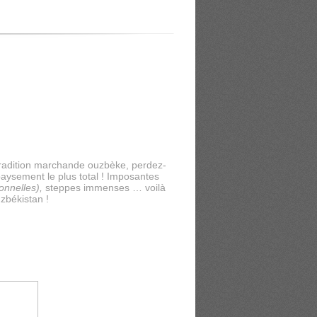
 tradition marchande ouzbèke, perdez-
aysement le plus total ! Imposantes
ionnelles),
steppes immenses … voilà
zbékistan !