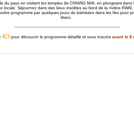
lle du pays en visitant les temples de CHIANG MAI, en plongeant dan
ine locale. Séjournez dans des lieux insolites au bord de la rivière KWA
votre programme par quelques jours de balnéaire dans les îles pour prof
blanc.
-----------------------------------------------------------------------
ICI
z
pour découvrir le programme détaillé et vous inscrire
avant le 8