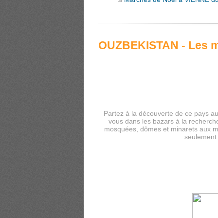
OUZBEKISTAN - Les mer
Partez à la découverte de ce pays au
vous dans les bazars à la recherch
mosquées, dômes et minarets aux m
seulement 