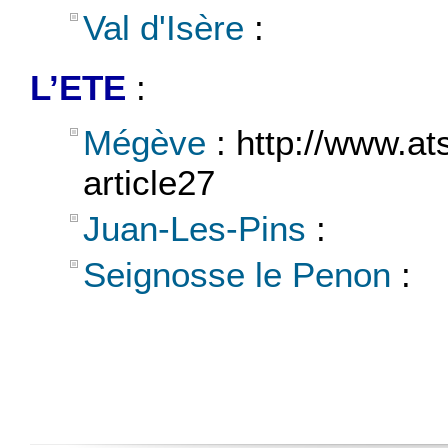
Val d'Isère
:
L’ETE
:
Mégève
: http://www.at
article27
Juan-Les-Pins
:
Seignosse le Penon
: