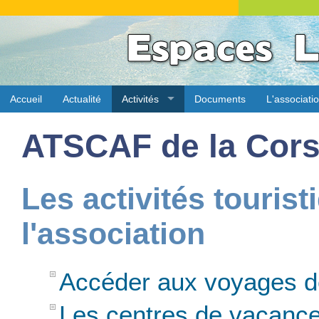
Accueil
Actualité
Activités
Documents
L'associati
ATSCAF de la Cor
Les activités tourist
l'association
Accéder aux voyages 
Les centres de vacanc