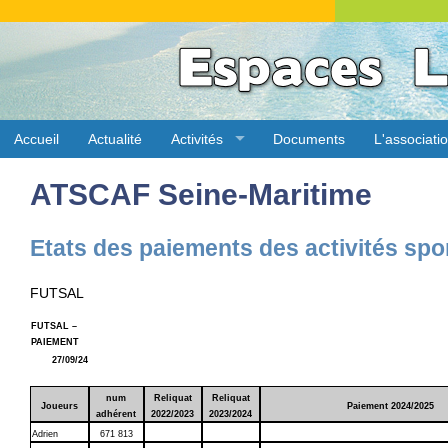
Accueil
Actualité
Activités
Documents
L'associati
ATSCAF Seine-Maritime
Etats des paiements des activités spo
FUTSAL
FUTSAL –
PAIEMENT
27/09/24
num
Reliquat
Reliquat
Joueurs
Paiement 2024/2025
adhérent
2022/2023
2023/2024
Adrien
671 813