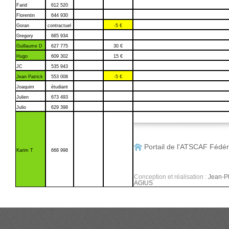
Farid
612 520
Florentin
644 930
Goran
contractuel
-5 €
Gregory
665 934
Guillaume D
627 775
30 €
Hugo
609 302
15 €
JC
535 943
Jean Patrick
553 008
-5 €
Joaquim
étudiant
Julien
673 493
Julio
629 398
Portail de l'ATSCAF Fédér
Karim T
668 998
Conception et réalisation :
Jean-Ph
AGIUS