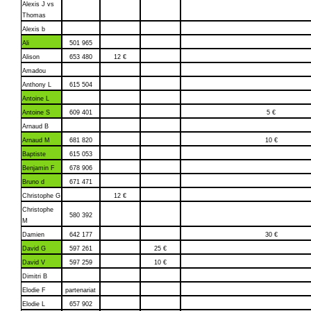
Alexis J vs
Thomas
Alexis b
Ali
501 965
Alison
653 480
12 €
Amadou
Anthony L
615 504
Antoine L
Antoine S
609 401
5 €
Arnaud B
Arnaud M
681 820
10 €
Baptiste
615 053
Benjamin F
678 906
Bruno d
671 471
Christophe G
12 €
Christophe
580 392
M
Damien
642 177
30 €
David G
597 261
25 €
David V
597 259
10 €
Dimitri B
Elodie F
partenariat
Elodie L
657 902