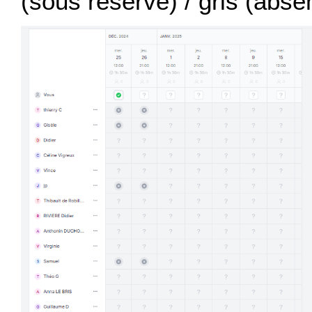
(sous réserve) / gris (abse