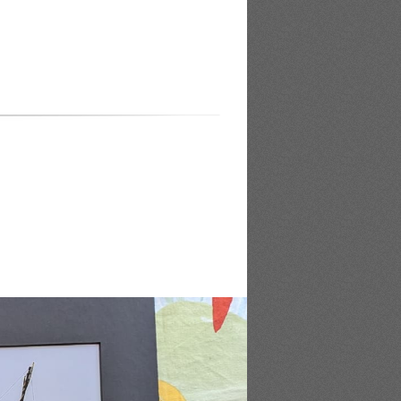
 », accompagnée d’un repas. Apprenez
e.