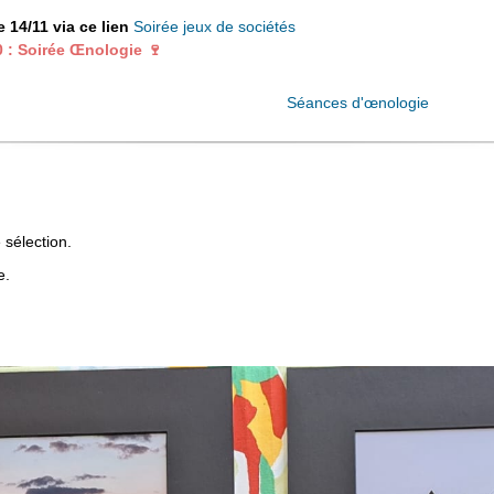
) et buvette.
e 14/11 via ce lien
Soirée jeux de sociétés
 : Soirée Œnologie 🍷
CAF pour une dégustation de 5 vins sur le thème « Les vins des fêtes
mets favoris pour impressionner vos invités lors des fêtes de fin d’anné
tion et paiement avant le 21/11 via ce lien
Séances d'œnologie
 sélection.
e.