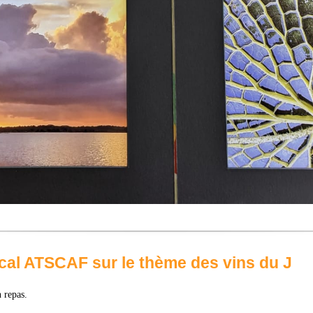
ocal ATSCAF sur le thème des vins du J
 repas.