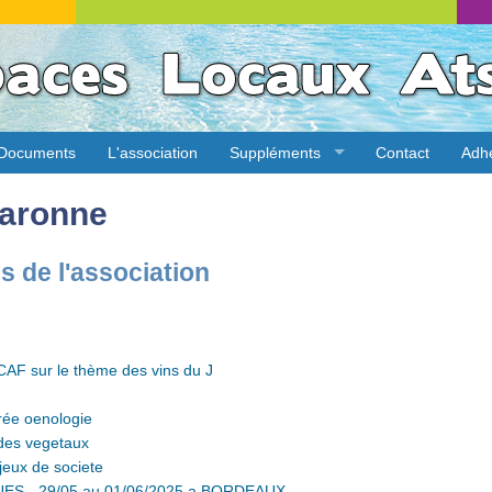
Documents
L'association
Suppléments
Contact
Adh
aronne
es de l'association
CAF sur le thème des vins du J
rée oenologie
 des vegetaux
jeux de societe
 - 29/05 au 01/06/2025 a BORDEAUX