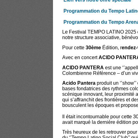
Programmation du Tempo Latino S
Programmation du Tempo Arena (
Le Festival TEMPO LATINO 2025 déb
notre structure associative, bénév
Pour cette
30ème
Édition, r
endez-v
Avec en concert
ACIDO PANTERA
ACIDO PANTERA
est une ‘’appella
Colombienne Référence – d’un vivi
Acido Pantera
produit un ‘’show’’
bases fondatrices des rythmes colom
scénique innovant, leur proximité av
qui s’affranchit des frontières et de
bousculent les époques et proposen
Il était incontournable pour cette 3
avait marqué la dernière édition po
Très heureux de les retrouver pour 
du ‘’Tempo Latino Social Club’’ qui