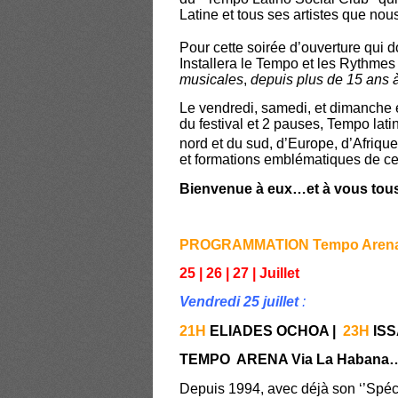
Latine et tous ses artistes que nous
Pour cette soirée d’ouverture qui d
Installera le Tempo et les Rythmes
musicales
,
depuis plus de 15 ans à
Le vendredi, samedi, et dimanche
du festival et 2 pauses, Tempo lat
nord et du sud, d’Europe, d’Afrique
et formations emblématiques de ce
Bienvenue à eux…et à vous tous
PROGRAMMATION Tempo Aren
25 | 26 | 27 | Juillet
Vendredi 25 juillet
:
21H
ELIADES OCHOA |
23H
IS
TEMPO ARENA Via La Habana
Depuis 1994, avec déjà son ‘’Spéci