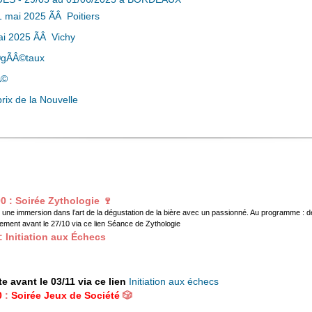
1 mai 2025 ÃÂ Poitiers
 2025 ÃÂ Vichy
Â©gÃÂ©taux
Â©
rix de la Nouvelle
0 : Soirée Zythologie 🍷
une immersion dans l’art de la dégustation de la bière avec un passionné. Au programme : 
aiement avant le 27/10 via ce lien
Séance de Zythologie
 Initiation aux Échecs
e en participant à notre soirée d’initiation avec Alexandre Marciniak, e
r confirmé, venez découvrir les multiples facettes de ce jeu fascinant 
r tous et parties amicales. À l’issue de cette soirée, nous pourrons env
te avant le 03/11 via ce lien
Initiation aux échecs
0
:
Soirée Jeux de Société
🎲
tour de 10 jeux différents ! Pas besoin d’être un expert, même la mauv