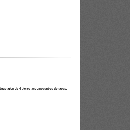
dégustation de 4 bières accompagnées de tapas.
ntraîneur de l’Échiquier Agenais. Que
vieux de 1 500 ans.
isager la création d’un club
aise foi est acceptée ! Restauration