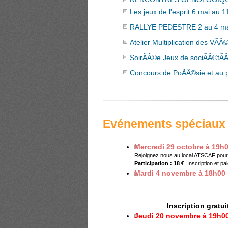
Les jeux de l'esprit 6 mai au 1
RALLYE PEDESTRE 2 au 4 mai
Atelier Multiplication des VÃ
SoirÃÂ©e Jeux de sociÃÂ©tÃ
Concours de PoÃÂ©sie et au p
Evénements spéciaux
Mercredi 29 octobre à 19h0
Rejoignez nous au local ATSCAF pour 
Participation : 18 €
. Inscription et p
Mardi 4 novembre à 18h00 :
Testez vos talents de stratèg
vous soyez débutant ou joueu
Au programme : initiation pou
d’échecs.
Inscription gratui
Jeudi 20 novembre à 19h0
Vivez un moment convivial au