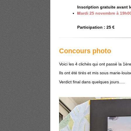
sur place (tartiflette au menu
Inscription gratuite avant l
Mardi 25 novembre à 19h00
Rejoignez nous au local ATS
à accorder les vins avec vos 
Participation : 25 €
. Inscrip
Concours photo
Voici les 4 clichés qui ont passé la 1ère
Ils ont été tirés et mis sous marie-louis
Verdict final dans quelques jours.....