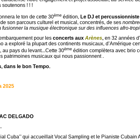
 soutenons ! ! !
ème
onnera le ton de cette 30
édition,
Le DJ et percussionnis
 de son parcours culturel et musical, concentrés, de ses
nombreu
 fusionner la musique électronique sur des influences afro-trop
 embarquement pour les
concerts aux
Arènes
,
en 32 années d’
ino a exploré la plupart des continents musicaux, d’Amérique ce
ème
, au pays du levant...Cette 30
édition complètera avec brio 
s patrimoines musicaux qui nous passionnent .
, dans le bon Tempo.
a
2025
SAC DELGADO
…
al Cuba’’ qui accueillait Vocal Sampling et le Pianiste Cubain