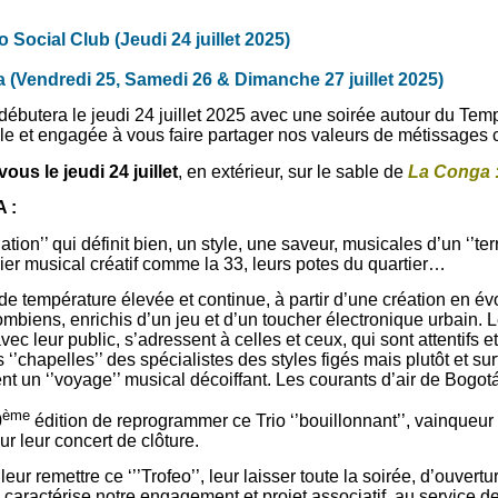
ocial Club (Jeudi 24 juillet 2025)
Vendredi 25, Samedi 26 & Dimanche 27 juillet 2025)
utera le jeudi 24 juillet 2025 avec une soirée autour du Temp
ole et engagée à vous faire partager nos valeurs de métissages
ous le jeudi 24 juillet
, en extérieur, sur le sable de
La Conga 
 :
tion’’ qui définit bien, un style, une saveur, musicales d’un ‘’terr
er musical créatif comme la 33, leurs potes du quartier…
 de température élevée et continue, à partir d’une création en év
biens, enrichis d’un jeu et d’un toucher électronique urbain. Le
ec leur public, s’adressent à celles et ceux, qui sont attentifs 
s ‘’chapelles’’ des spécialistes des styles figés mais plutôt et su
t un ‘’voyage’’ musical décoiffant. Les courants d’air de Bogotá
ème
0
édition de reprogrammer ce Trio ‘’bouillonnant’’, vainqueur 
ur leur concert de clôture.
leur remettre ce ‘’’Trofeo’’, leur laisser toute la soirée, d’ouve
 caractérise notre engagement et projet associatif, au service de