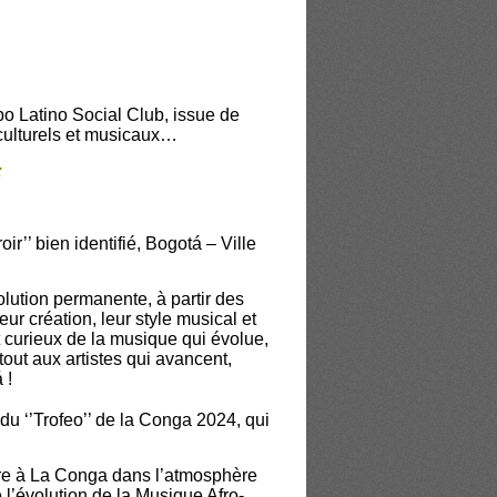
o Latino Social Club, issue de
 culturels et musicaux…
:
oir’’ bien identifié, Bogotá – Ville
olution permanente, à partir des
ur création, leur style musical et
et curieux de la musique qui évolue,
rtout aux artistes qui avancent,
 !
du ‘’Trofeo’’ de la Conga 2024, qui
rture à La Conga dans l’atmosphère
 l’évolution de la Musique Afro-