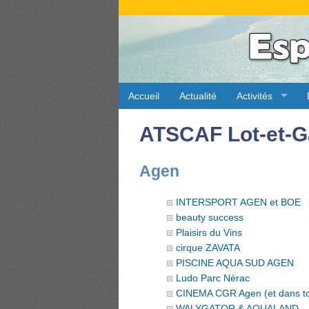
Accueil
Actualité
Activités
ATSCAF Lot-et-G
Agen
INTERSPORT AGEN et BOE
beauty success
Plaisirs du Vins
cirque ZAVATA
PISCINE AQUA SUD AGEN
Ludo Parc Nérac
CINEMA CGR Agen (et dans to
WALYGATOR & AQUALAND