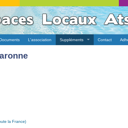
Documents
L'association
Suppléments
Contact
Adh
aronne
ute la France)