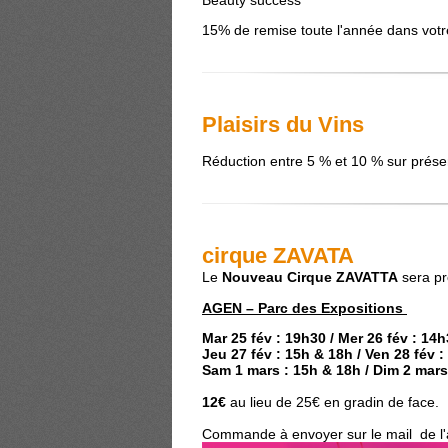
15% de remise toute l'année dans vot
Plaisirs du Vins
Réduction entre 5 % et 10 % sur présen
cirque ZAVATA
Le
Nouveau Cirque ZAVATTA
sera pr
AGEN – Parc des Expositions
Mar 25 fév : 19h30 / Mer 26 fév : 14
Jeu 27 fév : 15h & 18h / Ven 28 fév 
Sam 1 mars : 15h & 18h / Dim 2 mars
12€
au lieu de 25€ en gradin de face.
Commande à envoyer sur le mail de l'