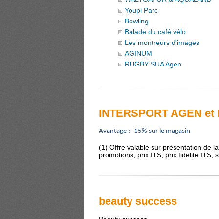
Youpi Parc
Bowling
Balade du café vélo
Les montreurs d'images
AGINUM
RUGBY SUA Agen
INTERSPORT AGEN et
Avantage : -15% sur le magasin
(1) Offre valable sur présentation de l
promotions, prix ITS, prix fidélité ITS,
beauty success
Beauty success