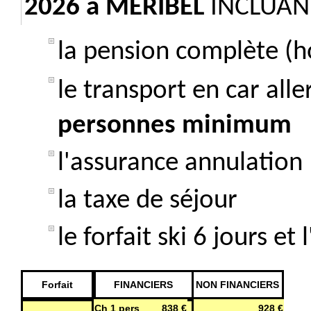
2026 à
MERIBEL
INCLUANT
la pension complète (h
le transport en car all
personnes minimum
l'assurance annulation
la taxe de séjour
le forfait ski 6 jours et
Forfait
FINANCIERS
NON FINANCIERS
Ch 1 pers
838 €
928 €