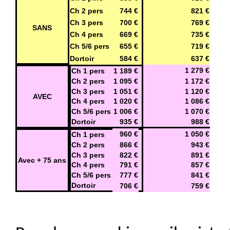
Ch 2 pers
744 €
821 €
Ch 3 pers
700 €
769 €
SANS
Ch 4 pers
669 €
735 €
Ch 5/6 pers
655 €
719 €
Dortoir
584 €
637 €
1 279 €
Ch 1 pers
1 189 €
Ch 2 pers
1 095 €
1 172 €
Ch 3 pers
1 051 €
1 120 €
AVEC
Ch 4 pers
1 020 €
1 086 €
Ch 5/6 pers
1 006 €
1 070 €
Dortoir
935 €
988 €
960 €
1 050 €
Ch 1 pers
Ch 2 pers
866 €
943 €
Ch 3 pers
822 €
891 €
Avec + 75 ans
Ch 4 pers
791 €
857 €
Ch 5/6 pers
777 €
841 €
Dortoir
706 €
759 €