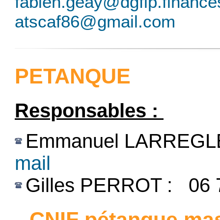
fabien.geay@dgfip.finances
atscaf86@gmail.com
PETANQUE
Responsables :
Emmanuel LARREGLE :
mail
Gilles PERROT : 06 
CNIF pétanque mas