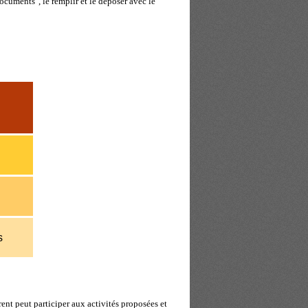
ocuments", le remplir et le déposer avec le
s
ent peut participer aux activités proposées et