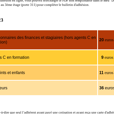
e adhésion en ligne, vous pouvez télécharger le PDF non remplissable dans le meu "D
 au 3ème étage (
porte 311) pour compléter le bulletin d'adhésion.
23
onnaires des finances et stagiaires (hors agents C en
20
euros
ion)
s C en formation
9
euros
nts et enfants
11
euros
ieurs
36
euro
à-dire que seul l’adhérent ayant payé une cotisation et ayant reçu une carte d'adhér