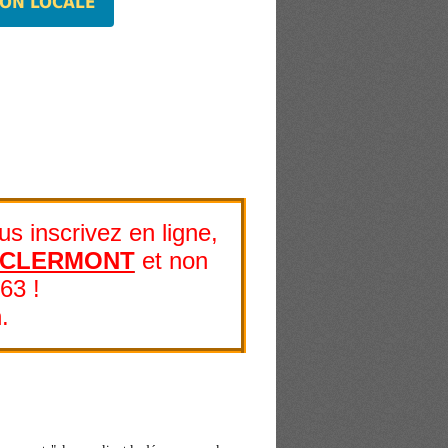
ION LOCALE
s inscrivez en ligne,
 CLERMONT
et non
3 !
.