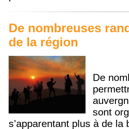
De nombreuses rand
de la région
De nomb
permett
auvergna
sont or
s’apparentant plus à de la 